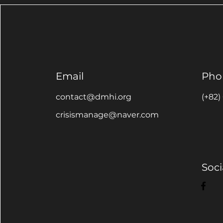
Email
Pho
contact@dmhi.org
(+82)
crisismanage@naver.com
Soci