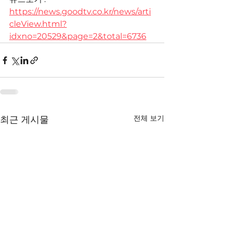
https://news.goodtv.co.kr/news/arti
cleView.html?
idxno=20529&page=2&total=6736
전체 보기
최근 게시물