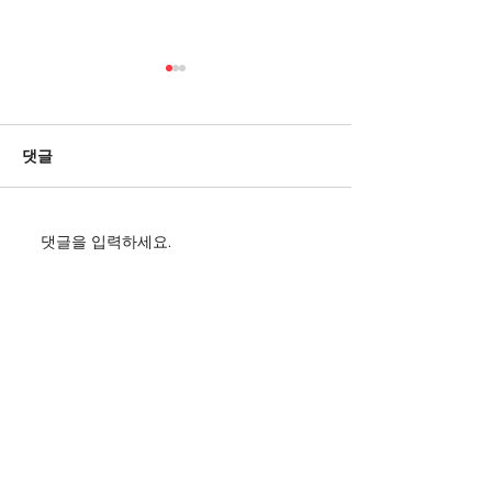
2026년 6월 연
◎ 416연대 안전
연구 네트워크 - 일 시
댓글
년 6월 1일 - 장 소 :
내 용 : 지역사회
◎ 재난복지 협력
댓글을 입력하세요.
2026년 하반기 위기개입
크 간담회 - 일 시 : 
워크숍 실시
월 4일 - 장 소 :
연구소 - 내 용 :
스원과 재난복지사
의 ◎ 한베문화교류센터 창업
CONTACT
청년장학생
​개인정보취급방침
문의
070-8779-0017
ㅣ 평일 오전 10시
~17시(주말, 공휴일 휴무)
한국재난심리연구소 ㅣ 대표자 : 이윤호 ㅣ