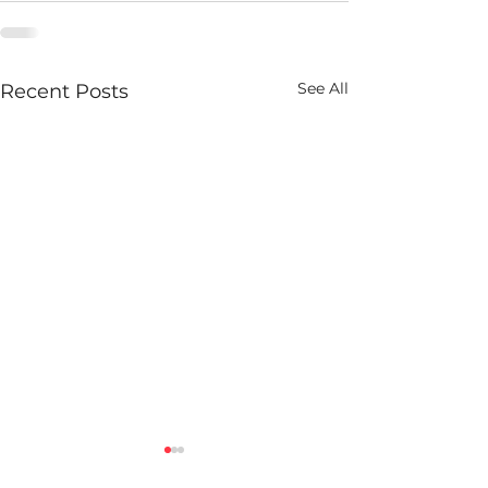
See All
Recent Posts
(문헌리뷰_13) Cri