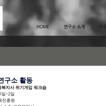
HOME
연구소 소개
사
 연구소 활동
육복지사 위기개입 워크숍
 1일~2일
교육진흥원