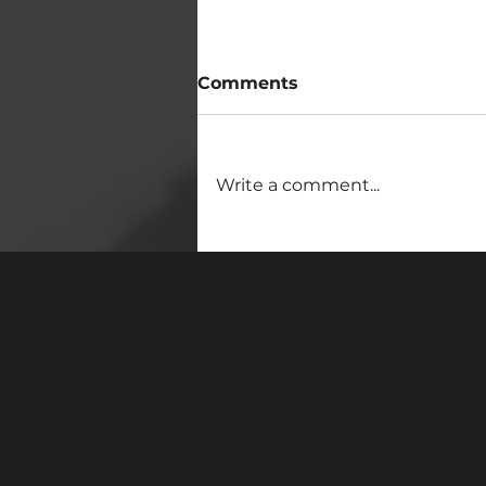
Comments
Write a comment...
로힝야 난민캠프 CPW
Training