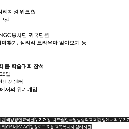
 심리지원 워크숍
 13일
즈 NGO봉사단 귀국단원
동 의미찾기, 심리적 트라우마 알아보기 등
회 봄 학술대회 참석
 25일
중컨벤션센터
현장에서의 위기개입
기관
해양경찰교육원
위기개입 워크숍
한국임상심리학회
현장에서의 위기
대회
CISM
KCOC
강원도교육청
교육복지사
심리지원