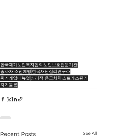
한국재가노인복지협회
노인보호전문기관
종사자 소진예방
한국재난심리연구소
위기개입매뉴얼
심리적 응급처치
스트레스관리
자기돌봄
See All
Recent Posts