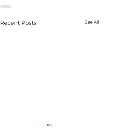
See All
Recent Posts
(문헌리뷰_13) Critical
문헌리뷰_12)
Incident Stress
Sufficiency an