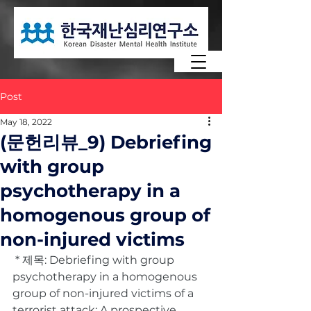
Post
May 18, 2022
(문헌리뷰_9) Debriefing
with group
psychotherapy in a
homogenous group of
non-injured victims
 * 제목: Debriefing with group 
psychotherapy in a homogenous 
group of non-injured victims of a 
terrorist attack: A prospective 